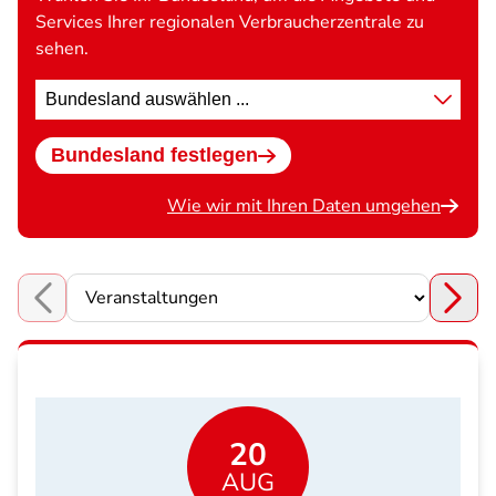
Services Ihrer regionalen Verbraucherzentrale zu
sehen.
Standort
wählen
Bundesland festlegen
Wie wir mit Ihren Daten umgehen
Choose a section
20
AUG