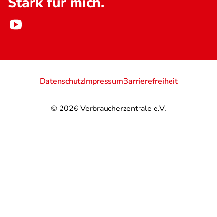
Stark für mich.
Datenschutz
Impressum
Barrierefreiheit
© 2026
Verbraucherzentrale e.V.
@
@