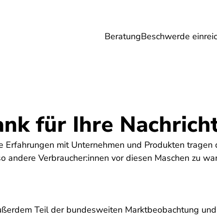
Beratung
Beschwerde einrei
Umwelt
Gesundheit
Energie
Reis
nk für Ihre Nachrich
hre Erfahrungen mit Unternehmen und Produkten tragen
o andere Verbraucher:innen vor diesen Maschen zu wa
außerdem Teil der bundesweiten Marktbeobachtung und w