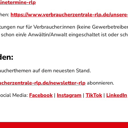
inetermine-rlp
ehen:
https://www.verbraucherzentrale-rlp.de/unsere
stungen nur für Verbraucher:innen (keine Gewerbetreib
hon ein/e Anwältin/Anwalt eingeschaltet ist oder schon
den:
raucherthemen auf dem neuesten Stand.
cherzentrale-rlp.de/newsletter-rlp
abonnieren.
Social Media:
Facebook
|
Instagram
|
TikTok
|
LinkedIn