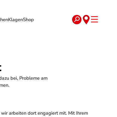
chen
Klagen
Shop
e
Verträge
t
 dazu bei, Probleme am
rnen.
ir arbeiten dort engagiert mit. Mit Ihrem