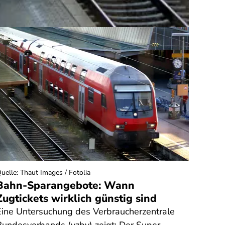
uelle
:
Thaut Images / Fotolia
Quelle
:
Bahn-Sparangebote: Wann
Rech
Zugtickets wirklich günstig sind
Fitn
Bong
Eine Untersuchung des Verbraucherzentrale
Sie h