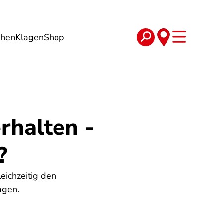
chen
Klagen
Shop
e
Verträge
rhalten -
?
eichzeitig den
agen.