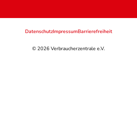
Datenschutz
Impressum
Barrierefreiheit
© 2026
Verbraucherzentrale e.V.
@
@