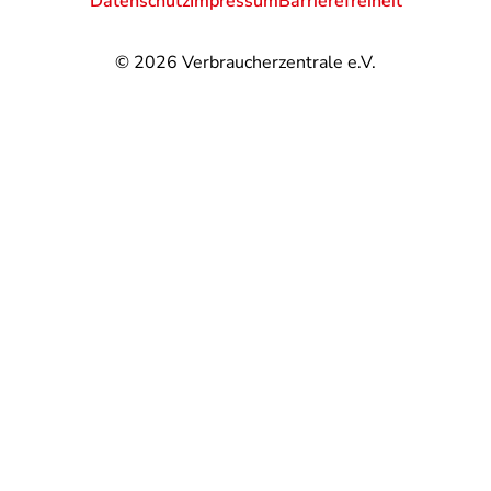
Datenschutz
Impressum
Barrierefreiheit
© 2026
Verbraucherzentrale e.V.
@
@