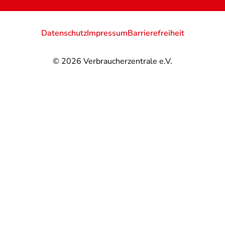
Datenschutz
Impressum
Barrierefreiheit
© 2026
Verbraucherzentrale e.V.
@
@