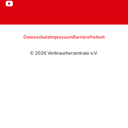
Datenschutz
Impressum
Barrierefreiheit
© 2026
Verbraucherzentrale e.V.
@
@