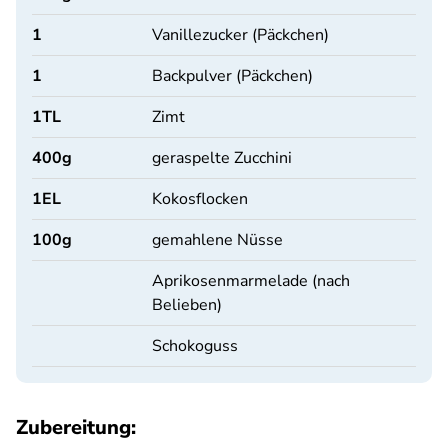
1
Vanillezucker (Päckchen)
1
Backpulver (Päckchen)
1
TL
Zimt
400
g
geraspelte Zucchini
1
EL
Kokosflocken
100
g
gemahlene Nüsse
Aprikosenmarmelade (nach
Belieben)
Schokoguss
Zubereitung: