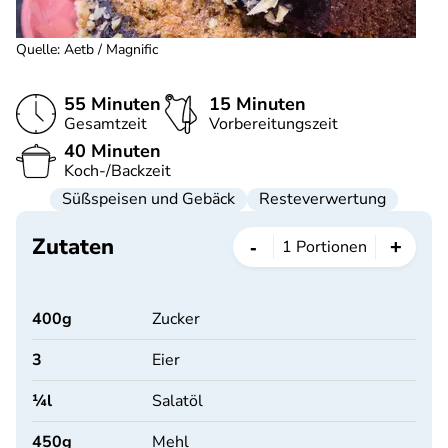
Quelle
:
Aetb / Magnific
55 Minuten
15 Minuten
Gesamtzeit
Vorbereitungszeit
40 Minuten
Koch-/Backzeit
Süßspeisen und Gebäck
Resteverwertung
Zutaten
-
+
1
Portionen
400
g
Zucker
3
Eier
¼
l
Salatöl
450
g
Mehl