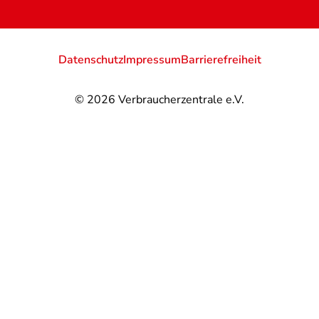
Datenschutz
Impressum
Barrierefreiheit
© 2026
Verbraucherzentrale e.V.
@
@