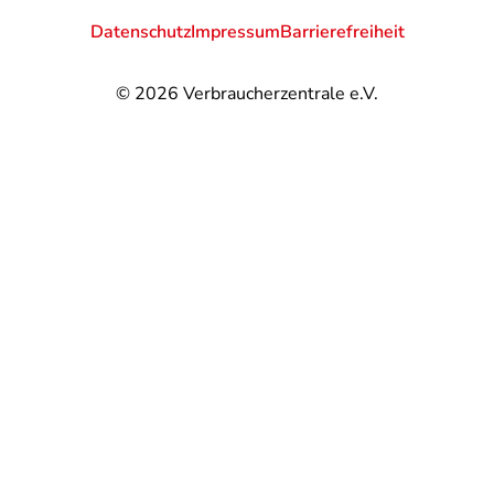
Datenschutz
Impressum
Barrierefreiheit
© 2026
Verbraucherzentrale e.V.
@
@