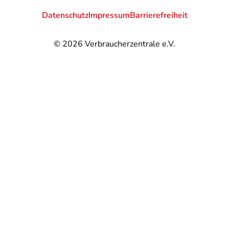
Datenschutz
Impressum
Barrierefreiheit
© 2026
Verbraucherzentrale e.V.
@
@