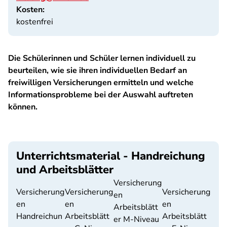
Kosten:
kostenfrei
Die Schülerinnen und Schüler lernen individuell zu
beurteilen, wie sie ihren individuellen Bedarf an
freiwilligen Versicherungen ermitteln und welche
Informationsprobleme bei der Auswahl auftreten
können.
Unterrichtsmaterial - Handreichung
und Arbeitsblätter
Versicherung
Versicherung
Versicherung
Versicherung
en
en
en
en
Arbeitsblätt
Handreichun
Arbeitsblätt
Arbeitsblätt
er M-Niveau