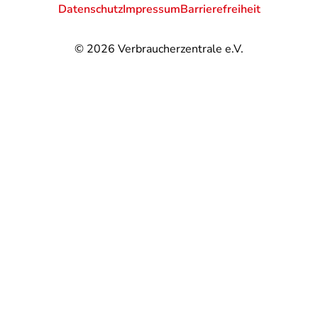
Datenschutz
Impressum
Barrierefreiheit
© 2026
Verbraucherzentrale e.V.
@
@