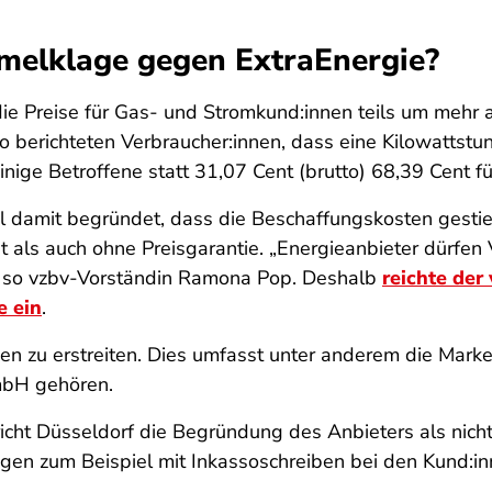
melklage gegen ExtraEnergie?
ie Preise für Gas- und Stromkund:innen teils um mehr a
So berichteten Verbraucher:innen, dass eine Kilowattstu
nige Betroffene statt 31,07 Cent (brutto) 68,39 Cent fü
l damit begründet, dass die Beschaffungskosten gestie
it als auch ohne Preisgarantie. „Energieanbieter dürfen
n“, so vzbv-Vorständin Ramona Pop. Deshalb
reichte de
 ein
.
nen zu erstreiten. Dies umfasst unter anderem die Mark
GmbH gehören.
ht Düsseldorf die Begründung des Anbieters als nicht 
gen zum Beispiel mit Inkassoschreiben bei den Kund:in