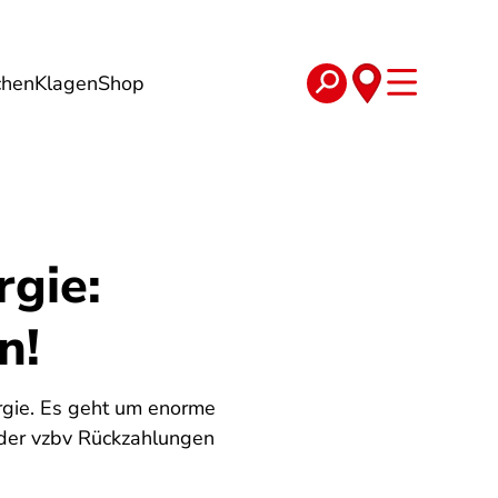
chen
Klagen
Shop
e
Verträge
gie:
n!
rgie. Es geht um enorme
 der vzbv Rückzahlungen