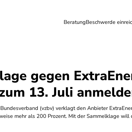
Beratung
Beschwerde einrei
Umwelt
Gesundheit
Energie
Reis
age gegen ExtraEner
zum 13. Juli anmelde
 Bundesverband (vzbv) verklagt den Anbieter ExtraEne
weise mehr als 200 Prozent. Mit der Sammelklage will