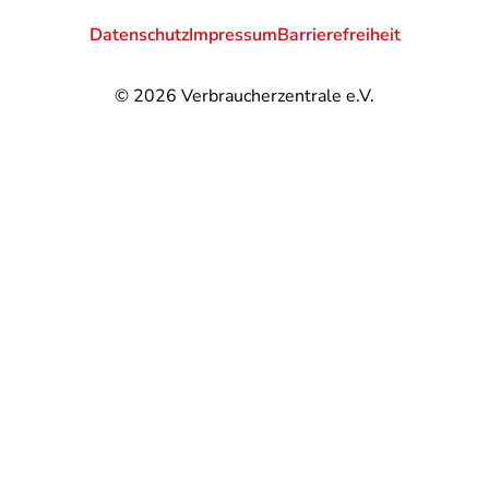
Datenschutz
Impressum
Barrierefreiheit
© 2026
Verbraucherzentrale e.V.
@
@