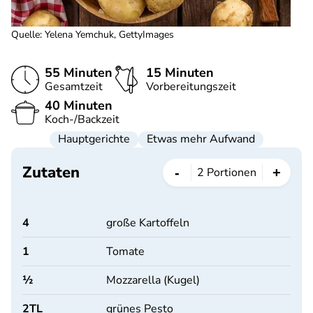
Quelle
:
Yelena Yemchuk, GettyImages
55 Minuten
15 Minuten
Gesamtzeit
Vorbereitungszeit
40 Minuten
Koch-/Backzeit
Hauptgerichte
Etwas mehr Aufwand
Zutaten
-
+
2
Portionen
4
große Kartoffeln
1
Tomate
½
Mozzarella (Kugel)
2
TL
grünes Pesto