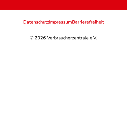
Datenschutz
Impressum
Barrierefreiheit
© 2026
Verbraucherzentrale e.V.
@
@