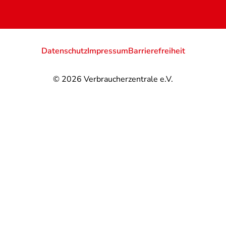
Datenschutz
Impressum
Barrierefreiheit
© 2026
Verbraucherzentrale e.V.
@
@