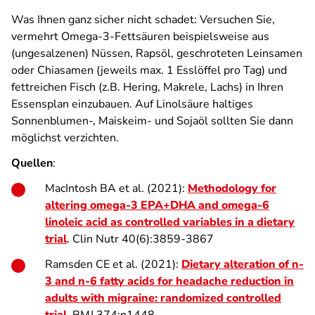
Was Ihnen ganz sicher nicht schadet: Versuchen Sie,
vermehrt Omega-3-Fettsäuren beispielsweise aus
(ungesalzenen) Nüssen, Rapsöl, geschroteten Leinsamen
oder Chiasamen (jeweils max. 1 Esslöffel pro Tag) und
fettreichen Fisch (z.B. Hering, Makrele, Lachs) in Ihren
Essensplan einzubauen. Auf Linolsäure haltiges
Sonnenblumen-, Maiskeim- und Sojaöl sollten Sie dann
möglichst verzichten.
Quellen
:
MacIntosh BA et al. (2021):
Methodology for
altering omega-3 EPA+DHA and omega-6
linoleic acid as controlled variables in a dietary
trial
. Clin Nutr 40(6):3859-3867
Ramsden CE et al. (2021):
Dietary alteration of n-
3 and n-6 fatty acids for headache reduction in
adults with migraine: randomized controlled