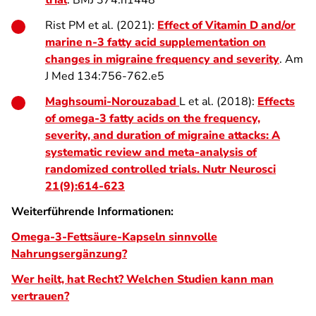
trial
. BMJ 374:n1448
Rist PM et al. (2021):
Effect of Vitamin D and/or
marine n-3 fatty acid supplementation on
changes in migraine frequency and severity
. Am
J Med 134:756-762.e5
Maghsoumi-Norouzabad
L et al. (2018):
Effects
of omega-3 fatty acids on the frequency,
severity, and duration of migraine attacks: A
systematic review and meta-analysis of
randomized controlled trials. Nutr Neurosci
21(9):614-623
Weiterführende Informationen:
Omega-3-Fettsäure-Kapseln sinnvolle
Nahrungsergänzung?
Wer heilt, hat Recht? Welchen Studien kann man
vertrauen?