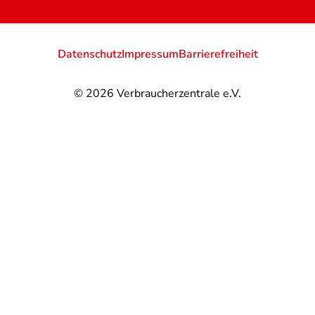
Datenschutz
Impressum
Barrierefreiheit
© 2026
Verbraucherzentrale e.V.
@
@