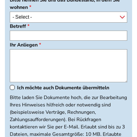
Bitte nennen Sie uns das Bundesland, in dem Sie
wohnen
Betreff
Ihr Anliegen
Ich möchte auch Dokumente übermitteln
Dokumente
Bitte laden Sie Dokumente hoch, die zur Bearbeitung
hochladen
Ihres Hinweises hilfreich oder notwendig sind
(beispielsweise Verträge, Rechnungen,
Zahlungsaufforderungen). Bei Rückfragen
kontaktieren wir Sie per E-Mail. Erlaubt sind bis zu 3
Dateien, maximale Gesamtgröße: 10 MB. Erlaubte