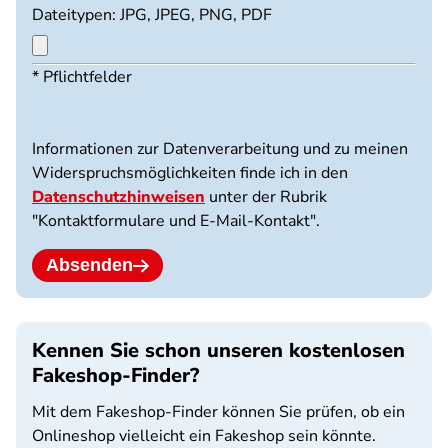
Dateitypen: JPG, JPEG, PNG, PDF
Maximum
* Pflichtfelder
3
files.
10
Informationen zur Datenverarbeitung und zu meinen
MB
Widerspruchsmöglichkeiten finde ich in den
limit.
Datenschutzhinweisen
unter der Rubrik
Allowed
"Kontaktformulare und E-Mail-Kontakt".
types:
jpg
jpeg
Absenden
png
pdf.
Kennen Sie schon unseren kostenlosen
Fakeshop-Finder?
Mit dem Fakeshop-Finder können Sie prüfen, ob ein
Onlineshop vielleicht ein Fakeshop sein könnte.