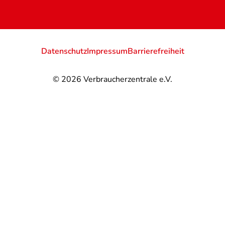
Datenschutz
Impressum
Barrierefreiheit
© 2026
Verbraucherzentrale e.V.
@
@