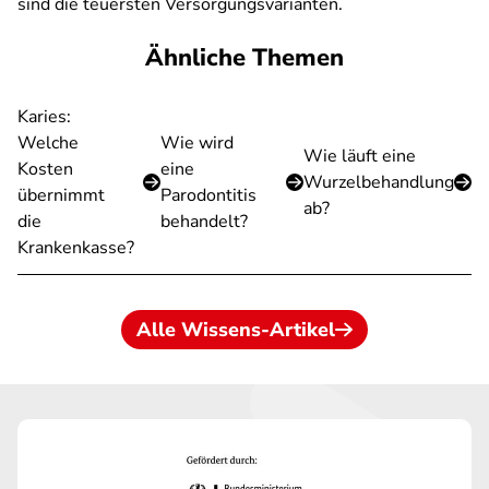
sind die teuersten Versorgungsvarianten.
Ähnliche Themen
Karies:
Welche
Wie wird
Wie läuft eine
Kosten
eine
Wurzelbehandlung
übernimmt
Parodontitis
ab?
die
behandelt?
Krankenkasse?
Alle Wissens-Artikel