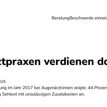
Beratung
Beschwerde einrei
Umwelt
Gesundheit
Energie
Reis
tpraxen verdienen d
025
ung im Jahr 2017 bei Augenärzt:innen zeigte: 44 Prozen
g Sehtest mit unzulässigen Zusatzkosten an.