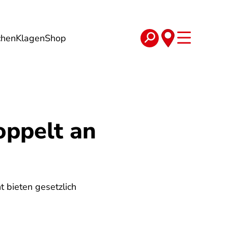
chen
Klagen
Shop
e
Verträge
oppelt an
t bieten gesetzlich