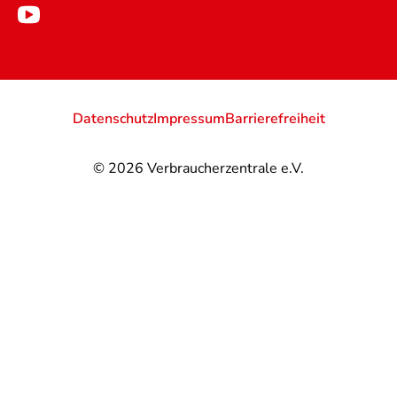
Datenschutz
Impressum
Barrierefreiheit
© 2026
Verbraucherzentrale e.V.
@
@