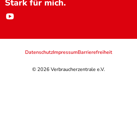
Stark für mich.
Datenschutz
Impressum
Barrierefreiheit
© 2026
Verbraucherzentrale e.V.
@
@