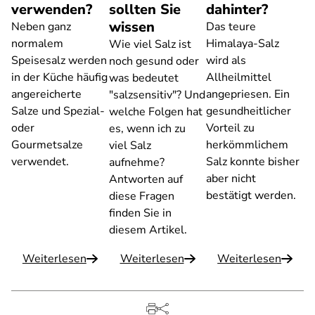
verwenden?
sollten Sie
dahinter?
wissen
Neben ganz
Das teure
normalem
Himalaya-Salz
Wie viel Salz ist
Speisesalz werden
wird als
noch gesund oder
in der Küche häufig
Allheilmittel
was bedeutet
angereicherte
angepriesen. Ein
"salzsensitiv"? Und
Salze und Spezial-
gesundheitlicher
welche Folgen hat
oder
Vorteil zu
es, wenn ich zu
Gourmetsalze
herkömmlichem
viel Salz
verwendet.
Salz konnte bisher
aufnehme?
aber nicht
Antworten auf
bestätigt werden.
diese Fragen
finden Sie in
diesem Artikel.
Weiterlesen
Weiterlesen
Weiterlesen