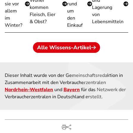
Woher
und
sie vor
rund
kommen
Lagerung
allem
um
Fleisch, Eier
von
im
den
& Obst?
Lebensmitteln
Winter?
Einkauf
Alle Wissens-Artikel
Dieser Inhalt wurde von der Gemeinschaftsredaktion in
Zusammenarbeit mit den Verbraucherzentralen
Nordrhein-Westfalen
und
Bayern
für das Netzwerk der
Verbraucherzentralen in Deutschland erstellt.