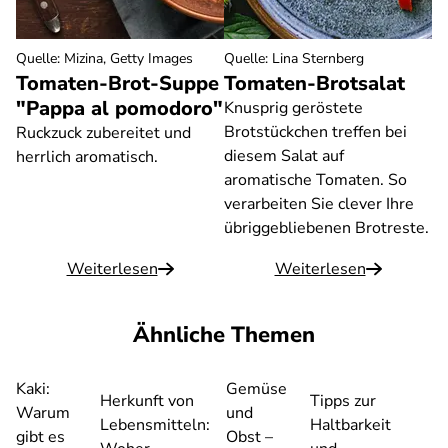
Quelle
:
Mizina, Getty Images
Quelle
:
Lina Sternberg
Tomaten-Brot-Suppe
Tomaten-Brotsalat
"Pappa al pomodoro"
Knusprig geröstete
Brotstückchen treffen bei
Ruckzuck zubereitet und
diesem Salat auf
herrlich aromatisch.
aromatische Tomaten. So
verarbeiten Sie clever Ihre
übriggebliebenen Brotreste.
Weiterlesen
Weiterlesen
Ähnliche Themen
Kaki:
Gemüse
Herkunft von
Tipps zur
Warum
und
Lebensmitteln:
Haltbarkeit
gibt es
Obst –