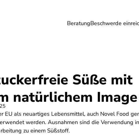
Beratung
Beschwerde einrei
Umwelt
Gesundheit
Energie
Reis
zuckerfreie Süße mit
em natürlichem Image
025
der EU als neuartiges Lebensmittel, auch Novel Food ge
t verwendet werden. Ausnahmen sind die Verwendung in
rbeitung zu einem Süßstoff.