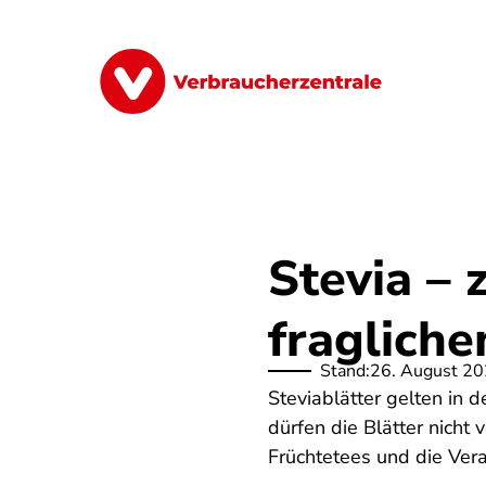
Direkt
zum
Inhalt
Finanzen
Digitales
Lebensmittel
Stevia – 
fraglich
Stand:
26. August 2
Steviablätter gelten in 
dürfen die Blätter nich
Früchtetees und die Vera