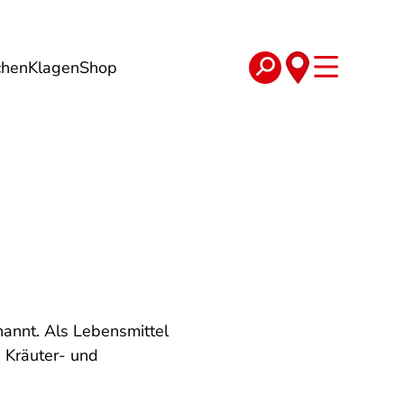
chen
Klagen
Shop
e
Verträge
nannt. Als Lebensmittel
 Kräuter- und