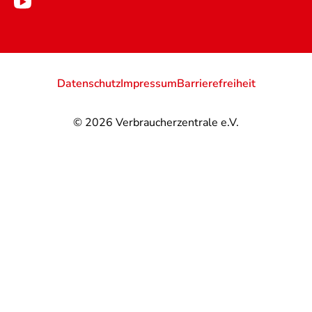
Datenschutz
Impressum
Barrierefreiheit
© 2026
Verbraucherzentrale e.V.
@
@