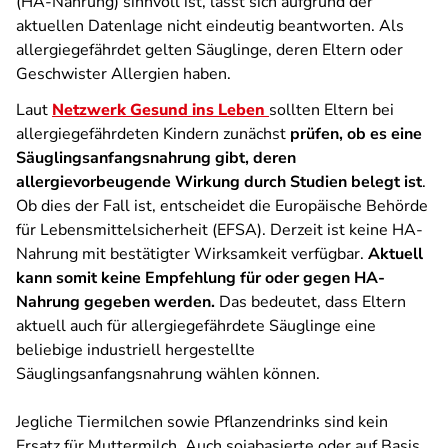
(HA-Nahrung) sinnvoll ist, lässt sich aufgrund der
aktuellen Datenlage nicht eindeutig beantworten. Als
allergiegefährdet gelten Säuglinge, deren Eltern oder
Geschwister Allergien haben.
Laut
Netzwerk Gesund ins Leben
sollten Eltern bei
allergiegefährdeten Kindern zunächst
prüfen, ob es eine
Säuglingsanfangsnahrung gibt, deren
allergievorbeugende Wirkung durch Studien belegt ist
.
Ob dies der Fall ist, entscheidet die Europäische Behörde
für Lebensmittelsicherheit (EFSA). Derzeit ist keine HA-
Nahrung mit bestätigter Wirksamkeit verfügbar.
Aktuell
kann somit keine Empfehlung für oder gegen HA-
Nahrung gegeben werden.
Das bedeutet, dass Eltern
aktuell auch für allergiegefährdete Säuglinge eine
beliebige industriell hergestellte
Säuglingsanfangsnahrung wählen können.
Jegliche Tiermilchen sowie Pflanzendrinks sind kein
Ersatz für Muttermilch. Auch sojabasierte oder auf Basis