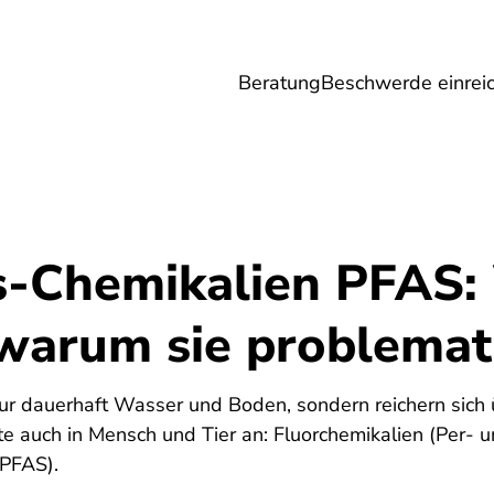
Beratung
Beschwerde einrei
Umwelt
Gesundheit
Energie
Reis
s-Chemikalien PFAS:
 warum sie problemat
nur dauerhaft Wasser und Boden, sondern reichern sich
 auch in Mensch und Tier an: Fluorchemikalien (Per- un
 PFAS).