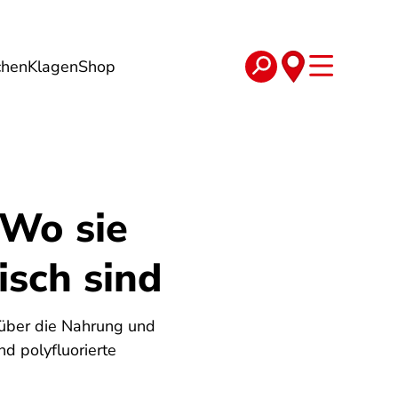
chen
Klagen
Shop
e
Verträge
 Wo sie
isch sind
 über die Nahrung und
d polyfluorierte