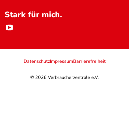
Stark für mich.
Datenschutz
Impressum
Barrierefreiheit
© 2026
Verbraucherzentrale e.V.
@
@