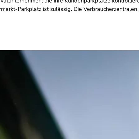
ivatunternehmen, die ihre Kundenparkplätze kontrolliere
arkt-Parkplatz ist zulässig. Die Verbraucherzentralen 