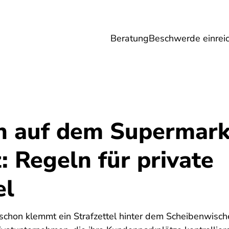
Beratung
Beschwerde einrei
Umwelt
Gesundheit
Energie
Reis
n auf dem Supermark
: Regeln für private
el
schon klemmt ein Strafzettel hinter dem Scheibenwisch