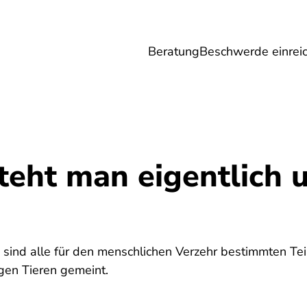
Beratung
Beschwerde einrei
Umwelt
Gesundheit
Energie
Reis
teht man eigentlich 
0
" sind alle für den menschlichen Verzehr bestimmten Te
gen Tieren gemeint.