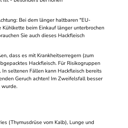
l ist - besonders bei hohen
 Achtung: Bei dem länger haltbaren "EU-
 Kühlkette beim Einkauf länger unterbrochen
brauchen Sie auch dieses Hackfleisch
ßen, dass es mit Krankheitserregern (zum
 abgepacktes Hackfleisch. Für Risikogruppen
 In seltenen Fällen kann Hackfleisch bereits
enden Geruch achten! Im Zweifelsfall besser
t wurde.
 Bries (Thymusdrüse vom Kalb), Lunge und