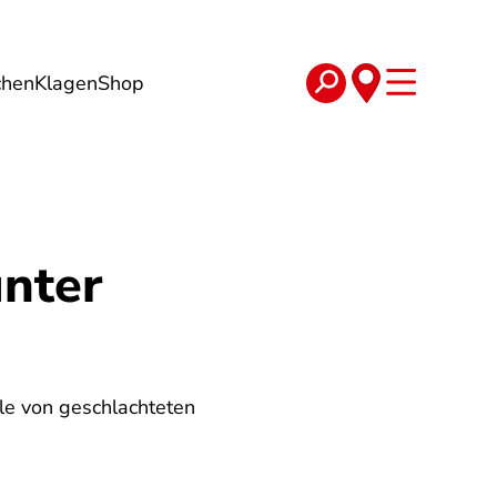
chen
Klagen
Shop
e
Verträge
unter
ile von geschlachteten