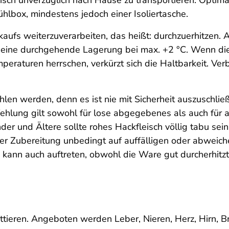
eisch unverzüglich nach Hause zu transportieren. Optima
lbox, mindestens jedoch einer Isoliertasche.
aufs weiterzuverarbeiten, das heißt: durchzuerhitzen.
r eine durchgehende Lagerung bei max. +2 °C. Wenn die
eraturen herrschen, verkürzt sich die Haltbarkeit. Ver
hlen werden, denn es ist nie mit Sicherheit auszuschlie
fehlung gilt sowohl für lose abgegebenes als auch für
 und Ältere sollte rohes Hackfleisch völlig tabu sein.
er Zubereitung unbedingt auf auffälligen oder abweich
kann auch auftreten, obwohl die Ware gut durcherhitz
httieren. Angeboten werden Leber, Nieren, Herz, Hirn,