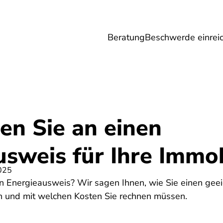
Beratung
Beschwerde einrei
Umwelt
Gesundheit
Energie
Reis
n Sie an einen
sweis für Ihre Immob
025
n Energieausweis? Wir sagen Ihnen, wie Sie einen gee
n und mit welchen Kosten Sie rechnen müssen.