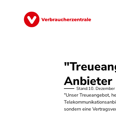
Direkt
zum
Inhalt
Finanzen
Digitales
Lebensmittel
"Treuean
Anbieter 
Stand:
10. Dezember
"Unser Treueangebot, heu
Telekommunikationsanbie
sondern eine Vertragsver