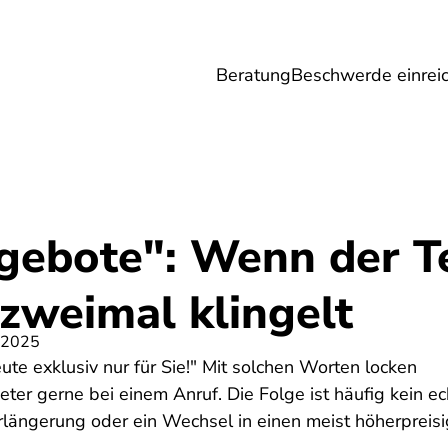
Beratung
Beschwerde einrei
Umwelt
Gesundheit
Energie
Reis
gebote": Wenn der T
zweimal klingelt
 2025
te exklusiv nur für Sie!" Mit solchen Worten locken
ter gerne bei einem Anruf. Die Folge ist häufig kein e
längerung oder ein Wechsel in einen meist höherpreisig