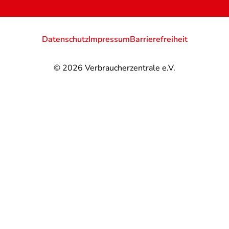
Datenschutz
Impressum
Barrierefreiheit
© 2026
Verbraucherzentrale e.V.
@
@