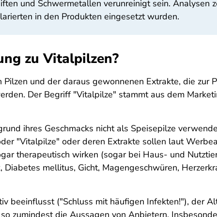
ften und Schwermetallen verunreinigt sein. Analysen z
larierten in den Produkten eingesetzt wurden.
ng zu Vitalpilzen?
Pilzen und der daraus gewonnenen Extrakte, die zur Prä
den. Der Begriff "Vitalpilze" stammt aus dem Marketing,
fgrund ihres Geschmacks nicht als Speisepilze verwend
 oder "Vitalpilze" oder deren Extrakte sollen laut Werb
gar therapeutisch wirken (sogar bei Haus- und Nutztier
, Diabetes mellitus, Gicht, Magengeschwüren, Herzerkr
beeinflusst ("Schluss mit häufigen Infekten!"), der A
 - so zumindest die Aussagen von Anbietern. Insbesonde