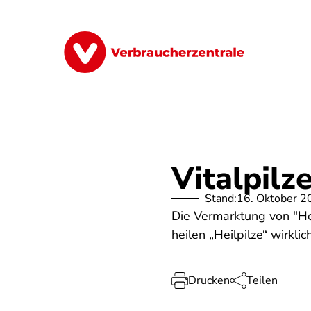
Direkt
zum
Inhalt
Finanzen
Digitales
Lebensmittel
Vitalpilz
Stand:
16. Oktober 2
Die Vermarktung von "He
heilen „Heilpilze“ wirklic
Drucken
Teilen