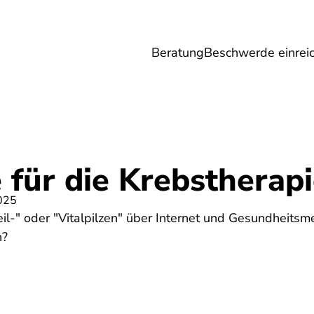
Beratung
Beschwerde einrei
Umwelt
Gesundheit
Energie
Reis
e für die Krebstherap
025
il-" oder "Vitalpilzen" über Internet und Gesundheits
h?