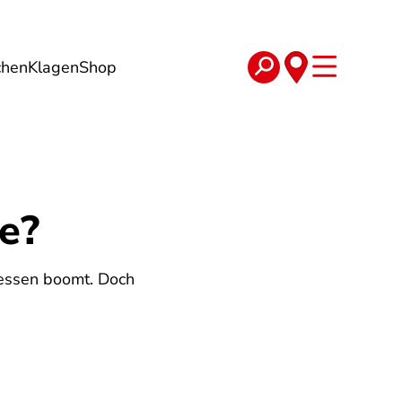
chen
Klagen
Shop
e
Verträge
ie?
messen boomt. Doch