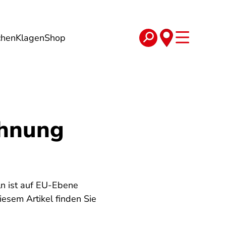
chen
Klagen
Shop
e
Verträge
chnung
ln ist auf EU-Ebene
diesem Artikel finden Sie