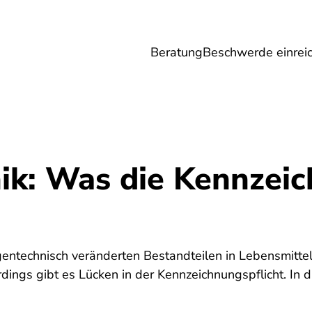
Beratung
Beschwerde einrei
Umwelt
Gesundheit
Energie
Reis
ik: Was die Kennzei
5
entechnisch veränderten Bestandteilen in Lebensmitte
erdings gibt es Lücken in der Kennzeichnungspflicht. In 