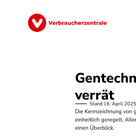
Direkt
zum
Inhalt
Finanzen
Digitales
Lebensmittel
Gentechn
verrät
Stand:
16. April 202
Die Kennzeichnung von g
einheitlich geregelt. All
einen Überblick.