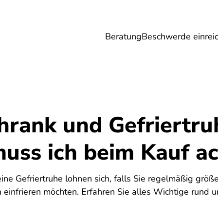
Beratung
Beschwerde einrei
Umwelt
Gesundheit
Energie
Reis
hrank und Gefriertru
uss ich beim Kauf a
eine Gefriertruhe lohnen sich, falls Sie regelmäßig grö
einfrieren möchten. Erfahren Sie alles Wichtige rund