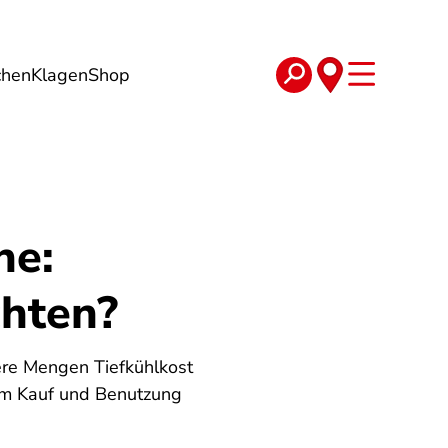
chen
Klagen
Shop
e
Verträge
he:
chten?
ßere Mengen Tiefkühlkost
 um Kauf und Benutzung