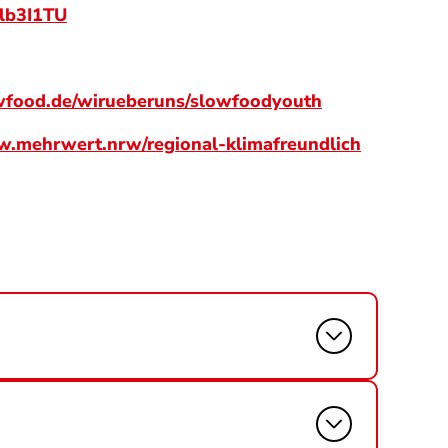
lb3I1TU
wfood.de/wirueberuns/slowfoodyouth
w.mehrwert.nrw/regional-klimafreundlich