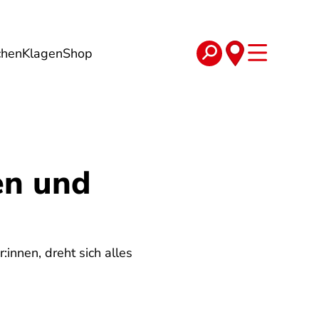
chen
Klagen
Shop
e
Verträge
en und
innen, dreht sich alles