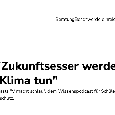
Beratung
Beschwerde einrei
Umwelt
Gesundheit
Energie
Reis
"Zukunftsesser werd
 Klima tun"
asts "V macht schlau", dem Wissenspodcast für Schüler:
schutz.