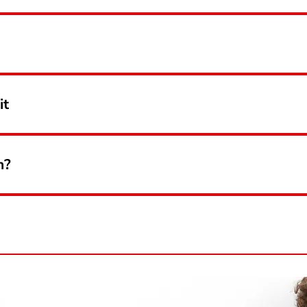
it
n?