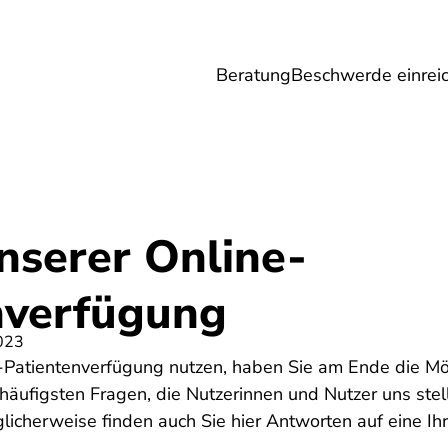
Beratung
Beschwerde einrei
Umwelt
Gesundheit
Energie
Reis
nserer Online-
nverfügung
023
Patientenverfügung nutzen, haben Sie am Ende die Mögl
äufigsten Fragen, die Nutzerinnen und Nutzer uns stell
cherweise finden auch Sie hier Antworten auf eine Ihr