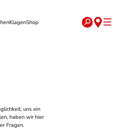
chen
Klagen
Shop
e
Verträge
ichkeit, uns ein
en, haben wir hier
er Fragen.