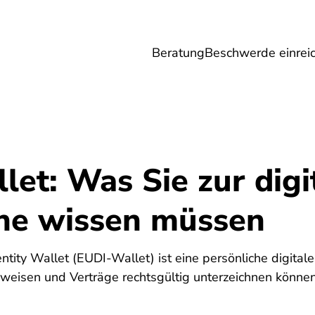
Beratung
Beschwerde einrei
Umwelt
Gesundheit
Energie
Reis
et: Was Sie zur digi
che wissen müssen
ntity Wallet (EUDI-Wallet) ist eine persönliche digitale
usweisen und Verträge rechtsgültig unterzeichnen können.