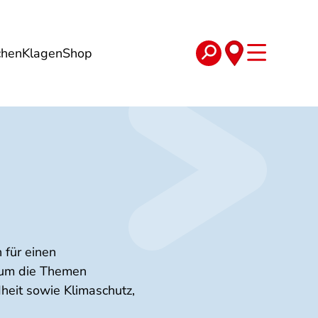
chen
Klagen
Shop
e
Verträge
 für einen
d um die Themen
heit sowie Klimaschutz,